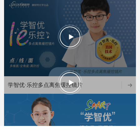
学智优·乐控多点离焦缓控镜片