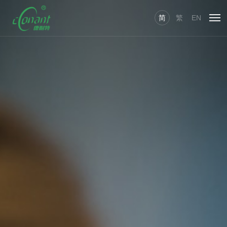
简
繁
EN