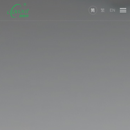
简
繁
EN