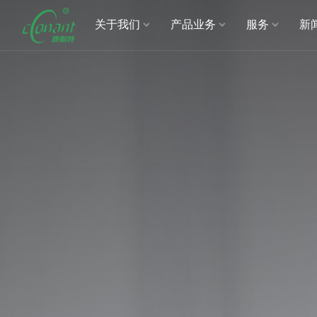
关于我们
产品业务
服务
新