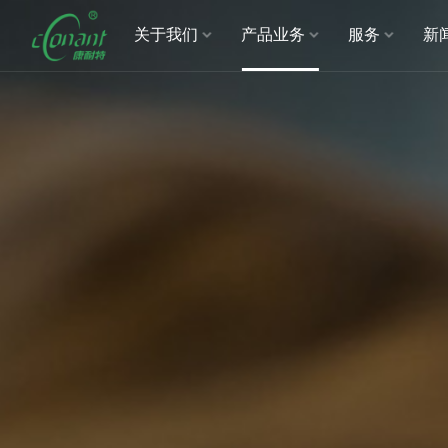
关于我们
产品业务
服务
新