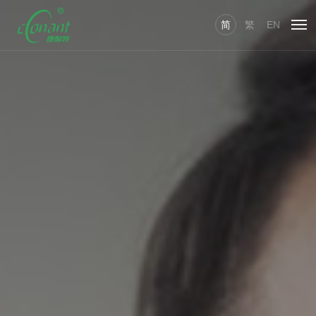
简
繁
EN