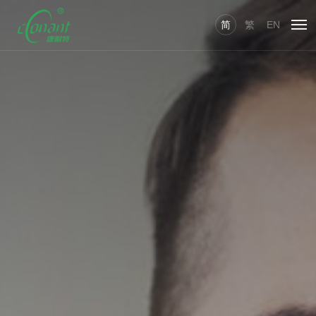
简
繁
EN